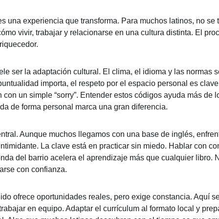
 una experiencia que transforma. Para muchos latinos, no se t
ómo vivir, trabajar y relacionarse en una cultura distinta. El pro
riquecedor.
suele ser la adaptación cultural. El clima, el idioma y las normas
la puntualidad importa, el respeto por el espacio personal es clav
con un simple “sorry”. Entender estos códigos ayuda más de lo
da de forma personal marca una gran diferencia.
entral. Aunque muchos llegamos con una base de inglés, enfrent
 intimidante. La clave está en practicar sin miedo. Hablar con c
enda del barrio acelera el aprendizaje más que cualquier libro. N
arse con confianza.
ido ofrece oportunidades reales, pero exige constancia. Aquí se 
trabajar en equipo. Adaptar el currículum al formato local y prep