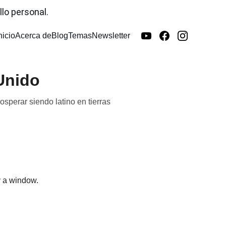
lo personal.
nicio
Acerca de
Blog
Temas
Newsletter
Unido
sperar siendo latino en tierras